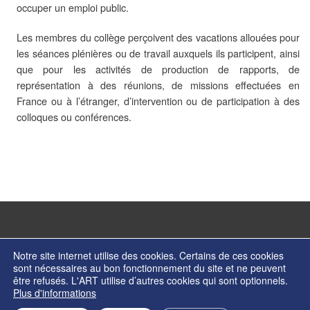
occuper un emploi public.
Les membres du collège perçoivent des vacations allouées pour
les séances plénières ou de travail auxquels ils participent, ainsi
que pour les activités de production de rapports, de
représentation à des réunions, de missions effectuées en
France ou à l’étranger, d’intervention ou de participation à des
colloques ou conférences.
Notre site internet utilise des cookies. Certains de ces cookies
sont nécessaires au bon fonctionnement du site et ne peuvent
être refusés. L'ART utilise d’autres cookies qui sont optionnels.
© Copyright 2026 - Autorité de régulation des transports - ISSN 2274-2123
Plus d'informations
Contactez nos services
Formulaire de contact
Mentions légales