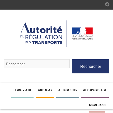
Validez
Rechercher
par
la
touche
Entrée
pour
lancer
FERROVIAIRE
AUTOCAR
AUTOROUTES
AÉROPORTUAIRE
la
recherche
NUMÉRIQUE