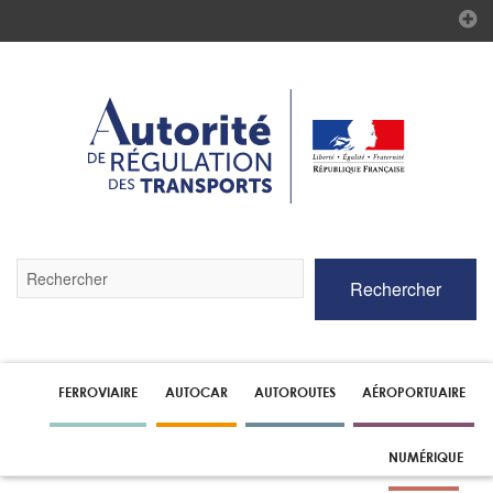
Validez
Rechercher
par
la
touche
Entrée
pour
lancer
FERROVIAIRE
AUTOCAR
AUTOROUTES
AÉROPORTUAIRE
la
recherche
NUMÉRIQUE