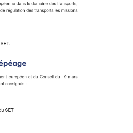
uropéenne dans le domaine des transports,
 de régulation des transports les missions
u SET.
élépéage
lement européen et du Conseil du 19 mars
nt consignés :
 du SET.