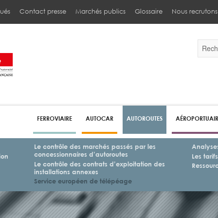
ués
Contact presse
Marchés publics
Glossaire
Nous recrutons
Validez
par
la
touche
Entrée
pour
lancer
la
recherc
FERROVIAIRE
AUTOCAR
AUTOROUTES
AÉROPORTUAI
Le contrôle des marchés passés par les
Analyses
concessionnaires d’autoroutes
ion
Les tari
Le contrôle des contrats d’exploitation des
Ressource
installations annexes
Service européen de télépéage