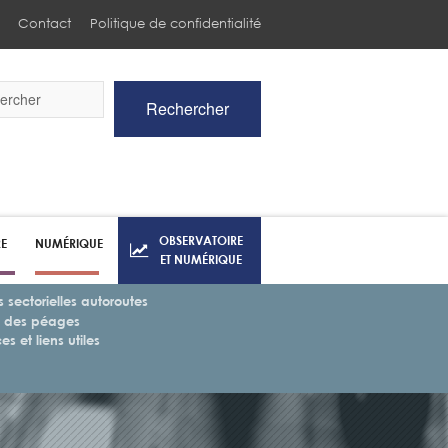
Contact
Politique de confidentialité
Rechercher
he
OBSERVATOIRE
RE
NUMÉRIQUE
ET NUMÉRIQUE
 sectorielles autoroutes
fs des péages
s et liens utiles