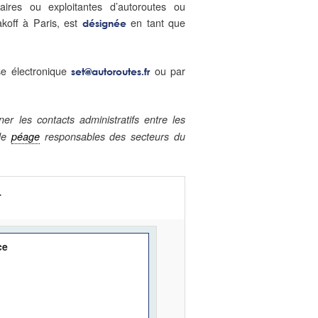
naires ou exploitantes d’autoroutes ou
akoff à Paris, est
en tant que
désignée
se électronique
ou par
set@autoroutes.fr
r les contacts administratifs entre les
 de
péage
responsables des secteurs du
T
ce