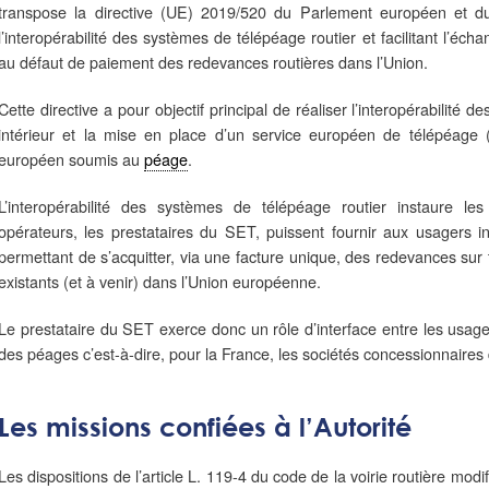
transpose la directive (UE) 2019/520 du Parlement européen et 
l’interopérabilité des systèmes de télépéage routier et facilitant l’écha
au défaut de paiement des redevances routières dans l’Union.
Cette directive a pour objectif principal de réaliser l’interopérabilit
intérieur et la mise en place d’un service européen de télépéage 
européen soumis au
péage
.
L’interopérabilité des systèmes de télépéage routier instaure l
opérateurs, les prestataires du SET, puissent fournir aux usagers
permettant de s’acquitter, via une facture unique, des redevances su
existants (et à venir) dans l’Union européenne.
Le prestataire du SET exerce donc un rôle d’interface entre les usage
des péages c’est-à-dire, pour la France, les sociétés concessionnaires
Les missions confiées à l’Autorité
Les dispositions de l’article L. 119-4 du code de la voirie routière mod