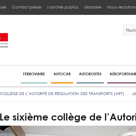
ués
Contact presse
Marchés publics
Glossaire
Nous recrutons
Validez
par
la
touche
Entrée
pour
lancer
la
recherc
FERROVIAIRE
AUTOCAR
AUTOROUTES
AÉROPORTUAI
 COLLÈGE DE L’AUTORITÉ DE RÉGULATION DES TRANSPORTS (ART)
L
Le sixième collège de l’Autor