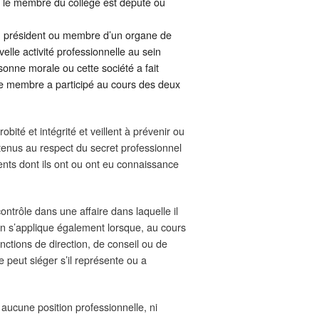
e le membre du collège est député ou
té, président ou membre d’un organe de
elle activité professionnelle au sein
sonne morale ou cette société a fait
l le membre a participé au cours des deux
bité et intégrité et veillent à prévenir ou
 tenus au respect du secret professionnel
ments dont ils ont ou ont eu connaissance
ntrôle dans une affaire dans laquelle il
ion s’applique également lorsque, au cours
tions de direction, de conseil ou de
 peut siéger s’il représente ou a
ucune position professionnelle, ni