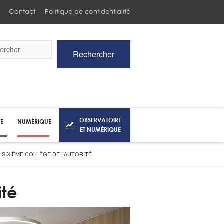
Contact
Politique de confidentialité
Rechercher
he
OBSERVATOIRE
RE
NUMÉRIQUE
ET NUMÉRIQUE
E SIXIÈME COLLÈGE DE L’AUTORITÉ
ité