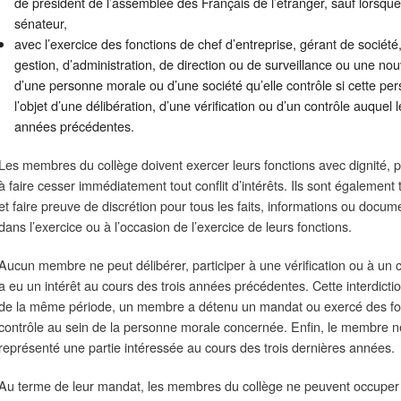
de président de l’assemblée des Français de l’étranger, sauf lorsqu
sénateur,
avec l’exercice des fonctions de chef d’entreprise, gérant de socié
gestion, d’administration, de direction ou de surveillance ou une nouv
d’une personne morale ou d’une société qu’elle contrôle si cette per
l’objet d’une délibération, d’une vérification ou d’un contrôle auque
années précédentes.
Les membres du collège doivent exercer leurs fonctions avec dignité, pro
à faire cesser immédiatement tout conflit d’intérêts. Ils sont également
et faire preuve de discrétion pour tous les faits, informations ou docu
dans l’exercice ou à l’occasion de l’exercice de leurs fonctions.
Aucun membre ne peut délibérer, participer à une vérification ou à un co
a eu un intérêt au cours des trois années précédentes. Cette interdict
de la même période, un membre a détenu un mandat ou exercé des fonc
contrôle au sein de la personne morale concernée. Enfin, le membre ne
représenté une partie intéressée au cours des trois dernières années.
Au terme de leur mandat, les membres du collège ne peuvent occuper a