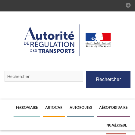
Validez
Rechercher
par
la
touche
Entrée
pour
lancer
FERROVIAIRE
AUTOCAR
AUTOROUTES
AÉROPORTUAIRE
la
recherche
NUMÉRIQUE