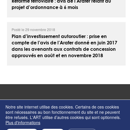
Réforme ferroviaire : avis de l’Arafer relatif au
projet d’ordonnance à 6 mois
Posté le 29 novembre 2018
Plan d’investissement autoroutier : prise en
compte de l’avis de l’Arafer donné en juin 2017
dans les avenants aux contrats de concession
approuvés en août et en novembre 2018
Notre site internet utilise des cookies. Certains de ces cookies
sont nécessaires au bon fonctionnement du site et ne peuvent
être refusés. L'ART utilise d’autres cookies qui sont optionnels.
© Copyright 2026 - Autorité de régulation des transports - ISSN 2274-2123
Plus d'informations
Contactez nos services
Formulaire de contact
Mentions légales