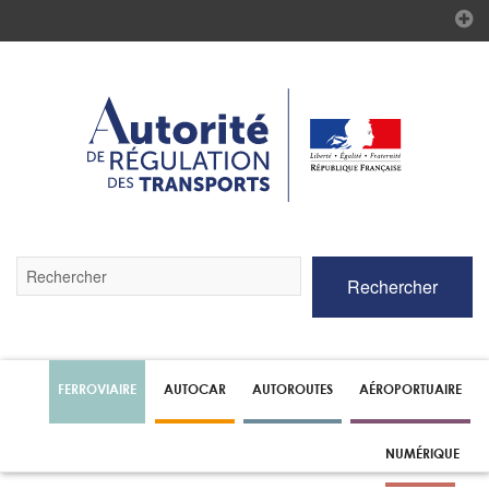
Validez
Rechercher
par
la
touche
Entrée
pour
lancer
FERROVIAIRE
AUTOCAR
AUTOROUTES
AÉROPORTUAIRE
la
recherche
NUMÉRIQUE