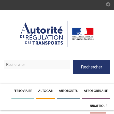
Validez
Rechercher
par
la
touche
Entrée
pour
lancer
FERROVIAIRE
AUTOCAR
AUTOROUTES
AÉROPORTUAIRE
la
recherche
NUMÉRIQUE