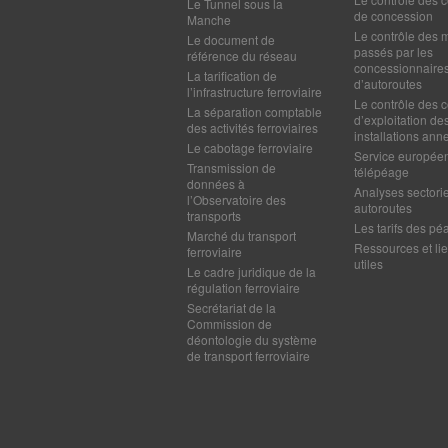
Le Tunnel sous la
de concession
Manche
Le contrôle des 
Le document de
passés par les
référence du réseau
concessionnaire
La tarification de
d’autoroutes
l’infrastructure ferroviaire
Le contrôle des c
La séparation comptable
d’exploitation de
des activités ferroviaires
installations ann
Le cabotage ferroviaire
Service europée
Transmission de
télépéage
données à
Analyses sectorie
l’Observatoire des
autoroutes
transports
Les tarifs des pé
Marché du transport
Ressources et li
ferroviaire
utiles
Le cadre juridique de la
régulation ferroviaire
Secrétariat de la
Commission de
déontologie du système
de transport ferroviaire