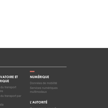
VATOIRE ET
NUMÉRIQUE
RIQUE
Données de mobilité
du transport
Services numériques
ire
multimodaux
du transport par
L’AUTORITÉ
ata