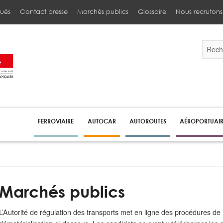
ués
Contact presse
Marchés publics
Glossaire
Nous recrutons
Validez
par
la
touche
Entrée
pour
lancer
la
recherc
FERROVIAIRE
AUTOCAR
AUTOROUTES
AÉROPORTUAI
Marchés publics
L’Autorité de régulation des transports met en ligne des procédures de