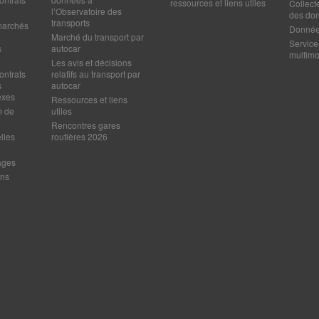
ressources et liens utiles
Collect
l’Observatoire des
des do
transports
marchés
Données
Marché du transport par
Service
s
autocar
multim
Les avis et décisions
ontrats
relatifs au transport par
s
autocar
exes
Ressources et liens
n de
utiles
Rencontres gares
lles
routières 2026
ages
ens