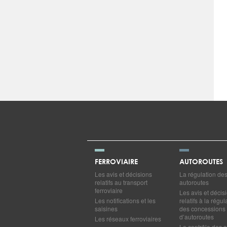
FERROVIAIRE
AUTOROUTES
Les avis et décisions
La régulation de
relatifs au transport
autoroutes
ferroviaire
Les avis et décis
Les notifications et les
relatifs à la régul
saisines
des concessions
d’autoroutes
Les réseaux ferroviaires
Le contrôle des c