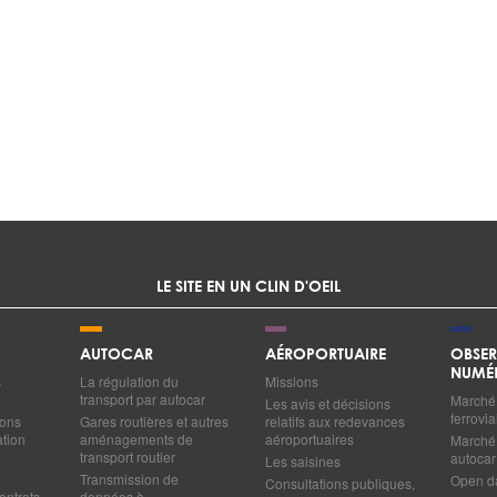
LE SITE EN UN CLIN D'OEIL
AUTOCAR
AÉROPORTUAIRE
OBSER
NUMÉ
s
La régulation du
Missions
transport par autocar
Marché 
Les avis et décisions
ferrovia
ions
Gares routières et autres
relatifs aux redevances
ation
aménagements de
aéroportuaires
Marché 
transport routier
autocar
Les saisines
Transmission de
Open d
Consultations publiques,
ontrats
données à