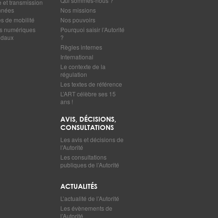
Qui sommes-nous ?
e et transmission
nnées
Nos missions
 de mobilité
Nos pouvoirs
s numériques
Pourquoi saisir l’Autorité
odaux
?
Règles internes
International
Le contexte de la
régulation
Les textes de référence
L’ART célèbre ses 15
ans !
AVIS, DÉCISIONS,
CONSULTATIONS
Les avis et décisions de
l’Autorité
Les consultations
publiques de l’Autorité
ACTUALITÉS
L’actualité de l’Autorité
Les évènements de
l’Autorité