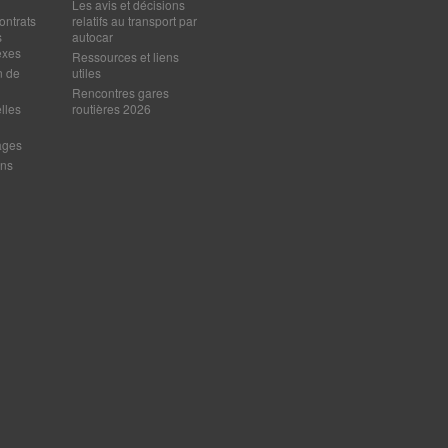
Les avis et décisions
ontrats
relatifs au transport par
s
autocar
exes
Ressources et liens
n de
utiles
Rencontres gares
lles
routières 2026
ages
ens