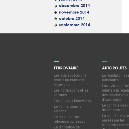
décembre 2014
novembre 2014
octobre 2014
septembre 2014
FERROVIAIRE
AUTOROUTES
Les avis et décisions
La régulation de
relatifs au transport
autoroutes
ferroviaire
Les avis et décis
Les notifications et les
relatifs à la régul
saisines
des concessions
d’autoroutes
Les réseaux ferroviaires
Le contrôle des c
Le Tunnel sous la
de concession
Manche
Le contrôle des 
Le document de
passés par les
référence du réseau
concessionnaire
La tarification de