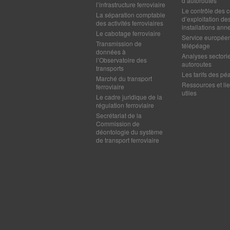
d’autoroutes
l’infrastructure ferroviaire
Le contrôle des c
La séparation comptable
d’exploitation de
des activités ferroviaires
installations ann
Le cabotage ferroviaire
Service europée
Transmission de
télépéage
données à
Analyses sectorie
l’Observatoire des
autoroutes
transports
Les tarifs des pé
Marché du transport
Ressources et li
ferroviaire
utiles
Le cadre juridique de la
régulation ferroviaire
Secrétariat de la
Commission de
déontologie du système
de transport ferroviaire