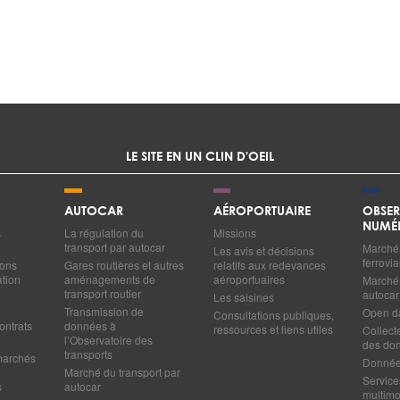
LE SITE EN UN CLIN D'OEIL
AUTOCAR
AÉROPORTUAIRE
OBSER
NUMÉ
s
La régulation du
Missions
transport par autocar
Marché 
Les avis et décisions
ferrovia
ions
Gares routières et autres
relatifs aux redevances
ation
aménagements de
aéroportuaires
Marché 
transport routier
autocar
Les saisines
Transmission de
Open d
Consultations publiques,
ontrats
données à
ressources et liens utiles
Collect
l’Observatoire des
des do
transports
marchés
Données
Marché du transport par
Service
s
autocar
multim