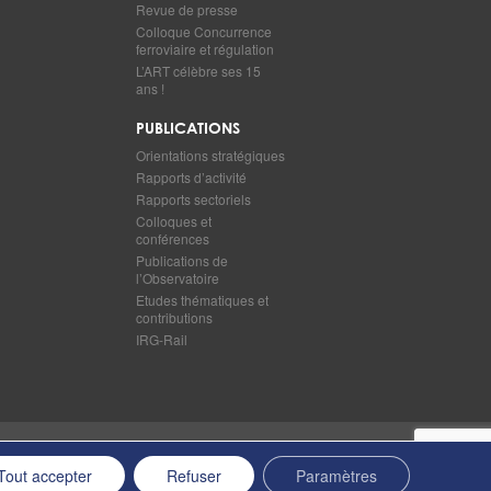
Revue de presse
Colloque Concurrence
ferroviaire et régulation
L’ART célèbre ses 15
ans !
PUBLICATIONS
Orientations stratégiques
Rapports d’activité
Rapports sectoriels
Colloques et
conférences
Publications de
l’Observatoire
Etudes thématiques et
contributions
IRG-Rail
Retour en haut de page
Tout accepter
Refuser
Paramètres