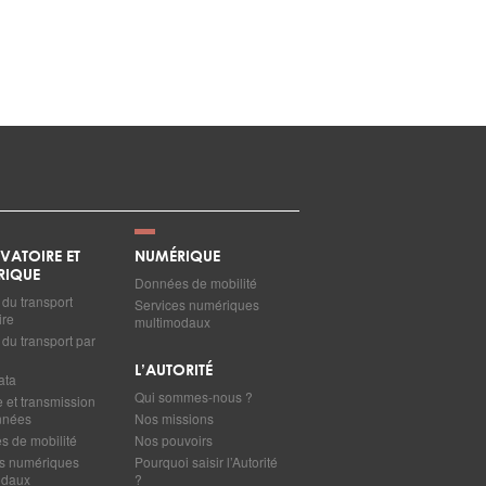
VATOIRE ET
NUMÉRIQUE
RIQUE
Données de mobilité
du transport
Services numériques
ire
multimodaux
du transport par
L’AUTORITÉ
ata
Qui sommes-nous ?
e et transmission
nnées
Nos missions
 de mobilité
Nos pouvoirs
s numériques
Pourquoi saisir l’Autorité
odaux
?