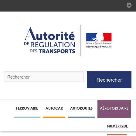
Validez
Rechercher
par
la
touche
Entrée
pour
lancer
FERROVIAIRE
AUTOCAR
AUTOROUTES
AÉROPORTUAIRE
la
recherche
NUMÉRIQUE