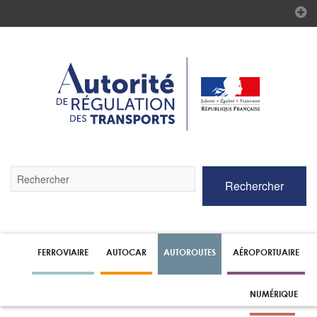
Validez
Rechercher
par
la
touche
Entrée
pour
lancer
FERROVIAIRE
AUTOCAR
AUTOROUTES
AÉROPORTUAIRE
la
recherche
NUMÉRIQUE