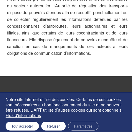
du secteur autoroutier, l’Autorité de régulation des transports
dispose de pouvoirs étendus afin de recueillir ponctuellement ou
de collecter régulièrement les informations détenues par les
concessionnaires d’autoroutes, leurs actionnaires et leurs
filiales, ainsi que certains de leurs cocontractants et de leurs
financeurs. Elle dispose également de pouvoirs d’enquête et de
sanction en cas de manquements de ces acteurs à leurs
obligations de communication d’informations.
Notre site internet utilise des cookies. Certains de ces cookies
sont nécessaires au bon fonctionnement du site et ne peuvent
être refusés. L'ART utilise d’autres cookies qui sont optionnels.
© Copyright 2026 - Autorité de régulation des transports - ISSN 2274-2123
Plus d'informations
Contactez nos services
Formulaire de contact
Mentions légales
Retour en haut de page
Tout accepter
Refuser
Paramètres