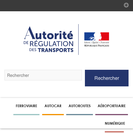
Validez
Rechercher
par
la
touche
Entrée
pour
lancer
FERROVIAIRE
AUTOCAR
AUTOROUTES
AÉROPORTUAIRE
la
recherche
NUMÉRIQUE