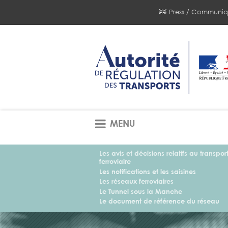
Press / Communiq
MENU
Les avis et décisions relatifs au transpor
ferroviaire
Les notifications et les saisines
Les réseaux ferroviaires
Le Tunnel sous la Manche
Le document de référence du réseau