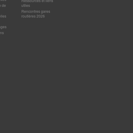
Ressources et liens
n de
utiles
Rencontres gares
lles
routières 2026
ages
ens