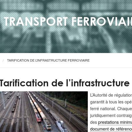
E TRANSPORT FERROVIAI
TARIFICATION DE L’INFRASTRUCTURE FERROVIAIRE
Tarification de l’infrastructure
L’Autorité de régulati
garantit à tous les op
ferré national. Chaque
juridiquement contraign
des
prestations minim
document de référenc