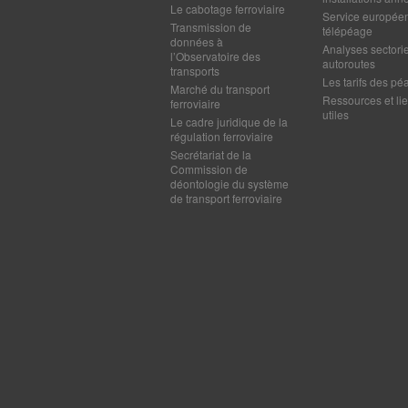
Le cabotage ferroviaire
Service europée
Transmission de
télépéage
données à
Analyses sectorie
l’Observatoire des
autoroutes
transports
Les tarifs des pé
Marché du transport
Ressources et li
ferroviaire
utiles
Le cadre juridique de la
régulation ferroviaire
Secrétariat de la
Commission de
déontologie du système
de transport ferroviaire