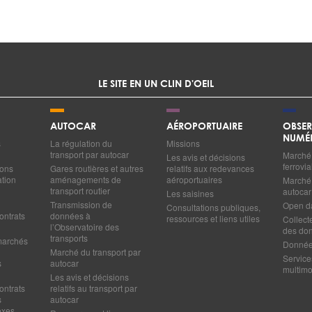
LE SITE EN UN CLIN D'OEIL
AUTOCAR
AÉROPORTUAIRE
OBSER
NUMÉ
s
La régulation du
Missions
transport par autocar
Marché 
Les avis et décisions
ferrovia
ions
Gares routières et autres
relatifs aux redevances
ation
aménagements de
aéroportuaires
Marché 
transport routier
autocar
Les saisines
Transmission de
Open d
Consultations publiques,
ontrats
données à
ressources et liens utiles
Collect
l’Observatoire des
des do
transports
marchés
Données
Marché du transport par
Service
s
autocar
multim
Les avis et décisions
ontrats
relatifs au transport par
s
autocar
exes