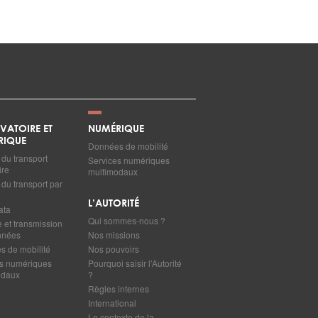
VATOIRE ET
NUMÉRIQUE
RIQUE
Données de mobilité
du transport
Services numériques
ire
multimodaux
du transport par
L’AUTORITÉ
ata
Qui sommes-nous ?
e et transmission
nnées
Nos missions
 de mobilité
Nos pouvoirs
s numériques
Pourquoi saisir l’Autorité
odaux
?
Règles internes
International
Le contexte de la