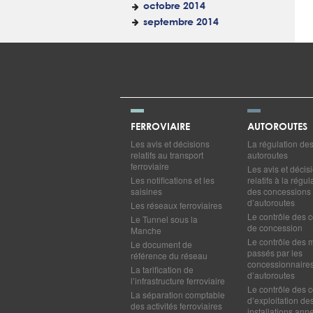
octobre 2014
septembre 2014
FERROVIAIRE
AUTOROUTES
Les avis et décisions
La régulation de
relatifs au transport
autoroutes
ferroviaire
Les avis et décis
Les notifications et les
relatifs à la régul
saisines
des concessions
d’autoroutes
Les réseaux ferroviaires
Le contrôle des c
Le Tunnel sous la
de concession
Manche
Le contrôle des 
Le document de
passés par les
référence du réseau
concessionnaire
La tarification de
d’autoroutes
l’infrastructure ferroviaire
Le contrôle des c
La séparation comptable
d’exploitation de
des activités ferroviaires
installations ann