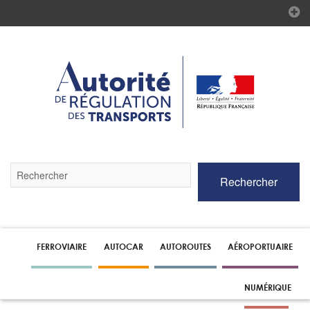
Validez
Rechercher
par
la
touche
Entrée
pour
lancer
FERROVIAIRE
AUTOCAR
AUTOROUTES
AÉROPORTUAIRE
la
recherche
NUMÉRIQUE