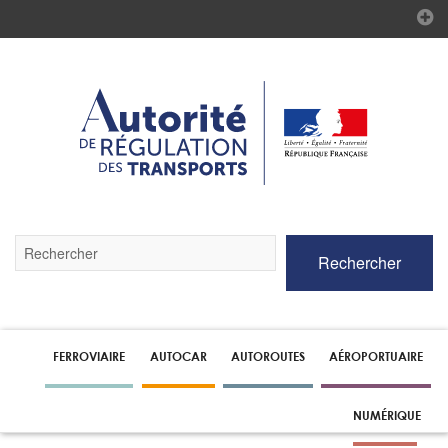
Validez
Rechercher
par
la
touche
Entrée
pour
lancer
FERROVIAIRE
AUTOCAR
AUTOROUTES
AÉROPORTUAIRE
la
recherche
NUMÉRIQUE