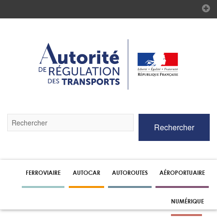
Validez
Rechercher
par
la
touche
Entrée
pour
lancer
FERROVIAIRE
AUTOCAR
AUTOROUTES
AÉROPORTUAIRE
la
recherche
NUMÉRIQUE