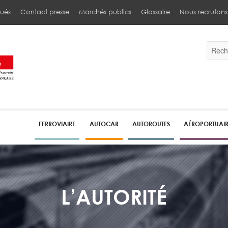
ués
Contact presse
Marchés publics
Glossaire
Nous recrutons
Validez
par
la
touche
Entrée
pour
lancer
la
recherc
FERROVIAIRE
AUTOCAR
AUTOROUTES
AÉROPORTUAI
L’AUTORITÉ