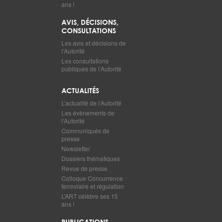
ans !
AVIS, DÉCISIONS,
CONSULTATIONS
Les avis et décisions de
l’Autorité
Les consultations
publiques de l’Autorité
ACTUALITÉS
L’actualité de l’Autorité
Les évènements de
l’Autorité
Communiqués de
presse
Newsletter
Dossiers thématiques
Revue de presse
Colloque Concurrence
ferroviaire et régulation
L’ART célèbre ses 15
ans !