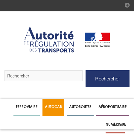
Validez
Rechercher
par
la
touche
Entrée
pour
lancer
FERROVIAIRE
AUTOCAR
AUTOROUTES
AÉROPORTUAIRE
la
recherche
NUMÉRIQUE