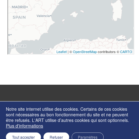
Notre site internet utilise des cookies. Certains de ces cookies
sont nécessaires au bon fonctionnement du site et ne peuvent
être refusés. L'ART utilise d’autres cookies qui sont optionnels.
© Copyright 2026 - Autorité de régulation des transports - ISSN 2274-2123
Plus d'informations
Contactez nos services
Formulaire de contact
Mentions légales
Retour en haut de page
Tout accepter
Refuser
Paramètres