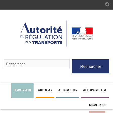
Validez
Rechercher
par
la
touche
Entrée
pour
lancer
FERROVIAIRE
AUTOCAR
AUTOROUTES
AÉROPORTUAIRE
la
recherche
NUMÉRIQUE