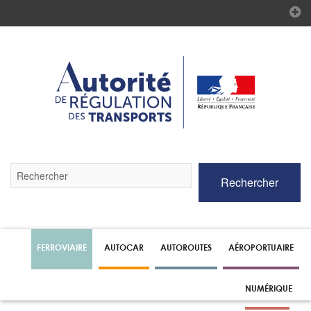
Validez
Rechercher
par
la
touche
Entrée
pour
lancer
FERROVIAIRE
AUTOCAR
AUTOROUTES
AÉROPORTUAIRE
la
recherche
NUMÉRIQUE