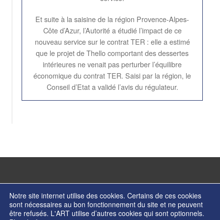
Et suite à la saisine de la région Provence-Alpes-
Côte d’Azur, l’Autorité a étudié l’impact de ce
nouveau service sur le contrat TER : elle a estimé
que le projet de Thello comportant des dessertes
intérieures ne venait pas perturber l’équilibre
économique du contrat TER. Saisi par la région, le
Conseil d’Etat a validé l’avis du régulateur.
Notre site internet utilise des cookies. Certains de ces cookies
sont nécessaires au bon fonctionnement du site et ne peuvent
être refusés. L'ART utilise d’autres cookies qui sont optionnels.
© Copyright 2026 - Autorité de régulation des transports - ISSN 2274-2123