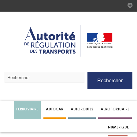
Validez
Rechercher
par
la
touche
Entrée
pour
lancer
FERROVIAIRE
AUTOCAR
AUTOROUTES
AÉROPORTUAIRE
la
recherche
NUMÉRIQUE