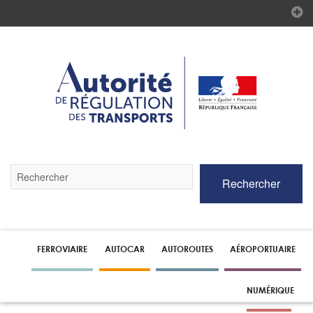
Validez
Rechercher
par
la
touche
Entrée
pour
lancer
FERROVIAIRE
AUTOCAR
AUTOROUTES
AÉROPORTUAIRE
la
recherche
NUMÉRIQUE