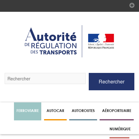
Validez
Rechercher
par
la
touche
Entrée
pour
lancer
FERROVIAIRE
AUTOCAR
AUTOROUTES
AÉROPORTUAIRE
la
recherche
NUMÉRIQUE