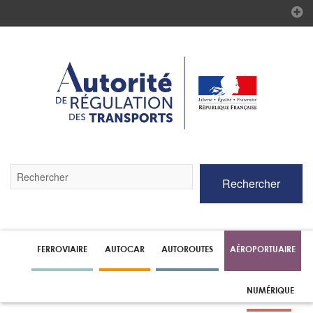
Validez
Rechercher
par
la
touche
Entrée
pour
lancer
FERROVIAIRE
AUTOCAR
AUTOROUTES
AÉROPORTUAIRE
la
recherche
NUMÉRIQUE