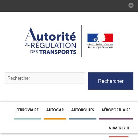
Validez
Rechercher
par
la
touche
Entrée
pour
lancer
FERROVIAIRE
AUTOCAR
AUTOROUTES
AÉROPORTUAIRE
la
recherche
NUMÉRIQUE