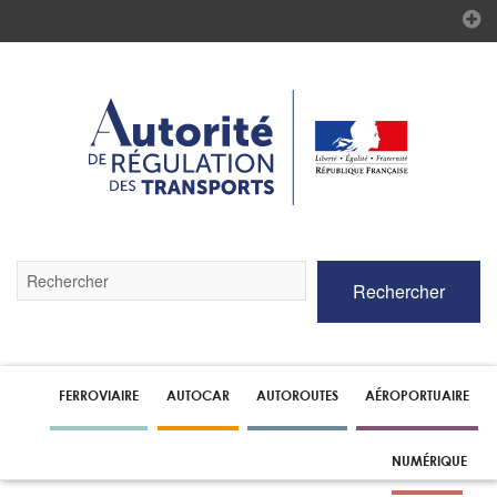
Validez
Rechercher
par
la
touche
Entrée
pour
lancer
FERROVIAIRE
AUTOCAR
AUTOROUTES
AÉROPORTUAIRE
la
recherche
NUMÉRIQUE