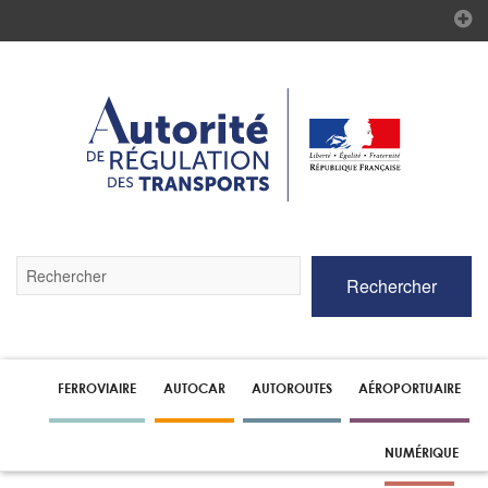
Validez
Rechercher
par
la
touche
Entrée
pour
lancer
FERROVIAIRE
AUTOCAR
AUTOROUTES
AÉROPORTUAIRE
la
recherche
NUMÉRIQUE