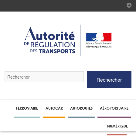
Validez
Rechercher
par
la
touche
Entrée
pour
lancer
FERROVIAIRE
AUTOCAR
AUTOROUTES
AÉROPORTUAIRE
la
recherche
NUMÉRIQUE