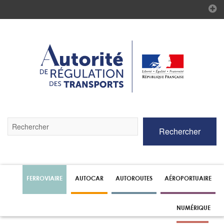
Validez
Rechercher
par
la
touche
Entrée
pour
lancer
FERROVIAIRE
AUTOCAR
AUTOROUTES
AÉROPORTUAIRE
la
recherche
NUMÉRIQUE