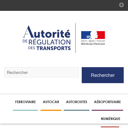
Validez
Rechercher
par
la
touche
Entrée
pour
lancer
FERROVIAIRE
AUTOCAR
AUTOROUTES
AÉROPORTUAIRE
la
recherche
NUMÉRIQUE