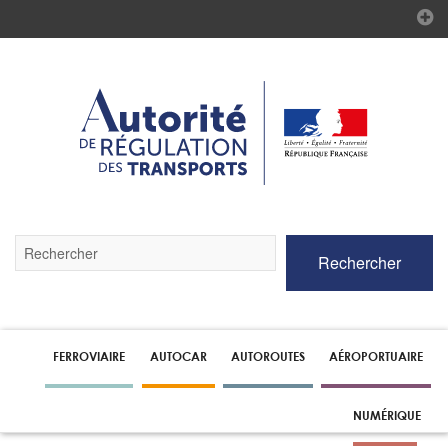
Validez
Rechercher
par
la
touche
Entrée
pour
lancer
FERROVIAIRE
AUTOCAR
AUTOROUTES
AÉROPORTUAIRE
la
recherche
NUMÉRIQUE