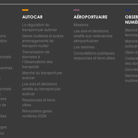
AUTOCAR
AÉROPORTUAIRE
OBSER
NUMÉ
s
La régulation du
Missions
transport par autocar
Marché 
Les avis et décisions
ferrovia
ions
Gares routières et autres
relatifs aux redevances
ation
aménagements de
aéroportuaires
Marché 
transport routier
autocar
Les saisines
Transmission de
Open d
Consultations publiques,
ontrats
données à
ressources et liens utiles
Collect
l’Observatoire des
des do
transports
marchés
Données
Marché du transport par
Service
s
autocar
multim
Les avis et décisions
ontrats
relatifs au transport par
s
autocar
exes
Ressources et liens
n de
utiles
Rencontres gares
lles
routières 2026
ages
ens