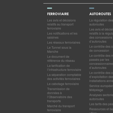
FERROVIAIRE
AUTOROUTES
Les avis et décisions
La régulation de
relatifs au transport
autoroutes
ferroviaire
Les avis et décis
Les notifications et les
relatifs à la régul
saisines
des concessions
d’autoroutes
Les réseaux ferroviaires
Le contrôle des c
Le Tunnel sous la
de concession
Manche
Le contrôle des 
Le document de
passés par les
référence du réseau
concessionnaire
La tarification de
d’autoroutes
l’infrastructure ferroviaire
Le contrôle des c
La séparation comptable
d’exploitation de
des activités ferroviaires
installations ann
Le cabotage ferroviaire
Service europée
Transmission de
télépéage
données à
Analyses sectorie
l’Observatoire des
autoroutes
transports
Les tarifs des pé
Marché du transport
Ressources et li
ferroviaire
utiles