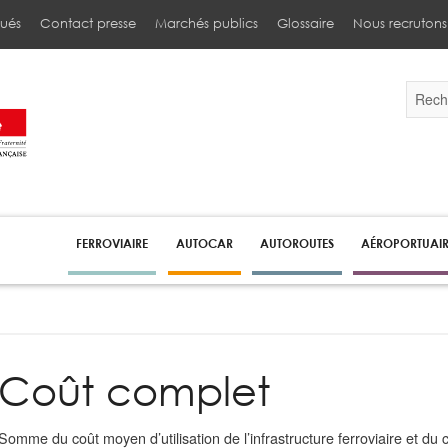
ués
Contact presse
Marchés publics
Glossaire
Nous recrutons
Validez
par
la
touche
Entrée
pour
lancer
la
recherc
FERROVIAIRE
AUTOCAR
AUTOROUTES
AÉROPORTUAI
Coût complet
Somme du coût moyen d’utilisation de l’infrastructure ferroviaire et du c