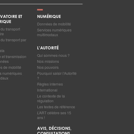
VATOIRE ET
NUMÉRIQUE
RIQUE
Données de mobilité
du transport
Services numériques
ire
multimodaux
du transport par
L’AUTORITÉ
ata
Qui sommes-nous ?
e et transmission
nnées
Nos missions
 de mobilité
Nos pouvoirs
s numériques
Pourquoi saisir l’Autorité
odaux
?
Règles internes
International
Le contexte de la
régulation
Les textes de référence
L’ART célèbre ses 15
ans !
AVIS, DÉCISIONS,
CONSULTATIONS