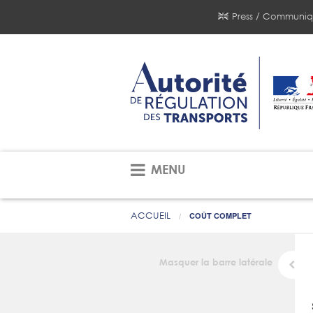
Press / Communiq
MENU
ACCUEIL
COÛT COMPLET
Masquer la barre latérale