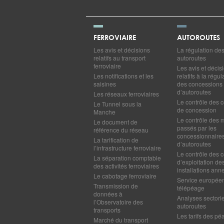
FERROVIAIRE
AUTOROUTES
Les avis et décisions
La régulation de
relatifs au transport
autoroutes
ferroviaire
Les avis et décis
Les notifications et les
relatifs à la régul
saisines
des concessions
d’autoroutes
Les réseaux ferroviaires
Le contrôle des c
Le Tunnel sous la
de concession
Manche
Le contrôle des 
Le document de
passés par les
référence du réseau
concessionnaire
La tarification de
d’autoroutes
l’infrastructure ferroviaire
Le contrôle des c
La séparation comptable
d’exploitation de
des activités ferroviaires
installations ann
Le cabotage ferroviaire
Service europée
Transmission de
télépéage
données à
Analyses sectorie
l’Observatoire des
autoroutes
transports
Les tarifs des pé
Marché du transport