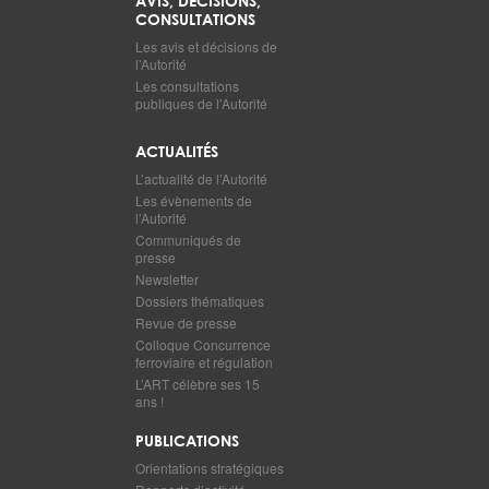
AVIS, DÉCISIONS,
CONSULTATIONS
Les avis et décisions de
l’Autorité
Les consultations
publiques de l’Autorité
ACTUALITÉS
L’actualité de l’Autorité
Les évènements de
l’Autorité
Communiqués de
presse
Newsletter
Dossiers thématiques
Revue de presse
Colloque Concurrence
ferroviaire et régulation
L’ART célèbre ses 15
ans !
PUBLICATIONS
Orientations stratégiques