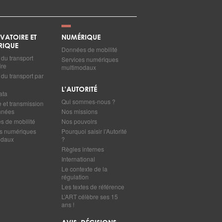
VATOIRE ET
NUMÉRIQUE
RIQUE
Données de mobilité
du transport
Services numériques
ire
multimodaux
du transport par
L’AUTORITÉ
ata
Qui sommes-nous ?
e et transmission
nnées
Nos missions
 de mobilité
Nos pouvoirs
s numériques
Pourquoi saisir l’Autorité
odaux
?
Règles internes
International
Le contexte de la
régulation
Les textes de référence
L’ART célèbre ses 15
ans !