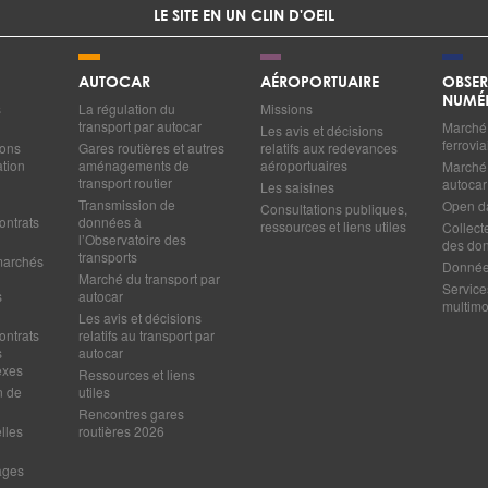
LE SITE EN UN CLIN D'OEIL
AUTOCAR
AÉROPORTUAIRE
OBSER
NUMÉ
s
La régulation du
Missions
transport par autocar
Marché 
Les avis et décisions
ferrovia
ions
Gares routières et autres
relatifs aux redevances
ation
aménagements de
aéroportuaires
Marché 
transport routier
autocar
Les saisines
Transmission de
Open d
Consultations publiques,
ontrats
données à
ressources et liens utiles
Collect
l’Observatoire des
des do
transports
marchés
Données
Marché du transport par
Service
s
autocar
multim
Les avis et décisions
ontrats
relatifs au transport par
s
autocar
exes
Ressources et liens
n de
utiles
Rencontres gares
lles
routières 2026
ages