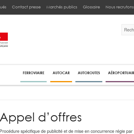
ués
Contact presse
Marchés publics
Glossaire
Nous recrutons
Validez
par
la
touche
Entrée
pour
lancer
la
recherc
FERROVIAIRE
AUTOCAR
AUTOROUTES
AÉROPORTUAI
Appel d’offres
Procédure spécifique de publicité et de mise en concurrence régie par 