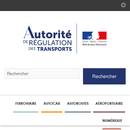
Validez
Rechercher
par
la
touche
Entrée
pour
lancer
FERROVIAIRE
AUTOCAR
AUTOROUTES
AÉROPORTUAIRE
la
recherche
NUMÉRIQUE