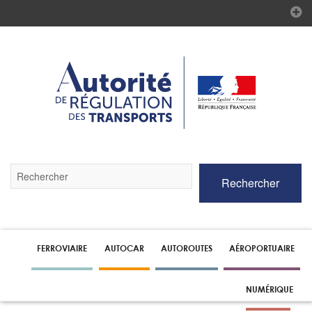
Validez
Rechercher
par
la
touche
Entrée
pour
lancer
FERROVIAIRE
AUTOCAR
AUTOROUTES
AÉROPORTUAIRE
la
recherche
NUMÉRIQUE