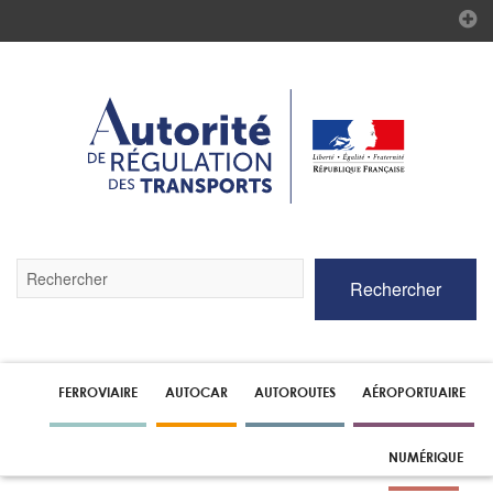
Validez
Rechercher
par
la
touche
Entrée
pour
lancer
FERROVIAIRE
AUTOCAR
AUTOROUTES
AÉROPORTUAIRE
la
recherche
NUMÉRIQUE