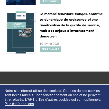
FERROVIAIRE
Le marché ferroviaire français confirme
sa dynamique de croissance et une
amélioration de la qualité de service,
mais des enjeux d’investissement
demeurent
10 février 2026
FERROVIAIRE
Notre site internet utilise des cookies. Certains de ces cookies
sont nécessaires au bon fonctionnement du site et ne peuvent
être refusés. L'ART utilise d’autres cookies qui sont optionnels.
© Copyright 2026 - Autorité de régulation des transports - ISSN 2274-2123
Plus d'informations
Contactez nos services
Formulaire de contact
Mentions légales