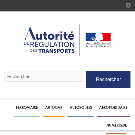
Validez
Rechercher
par
la
touche
Entrée
pour
lancer
FERROVIAIRE
AUTOCAR
AUTOROUTES
AÉROPORTUAIRE
la
recherche
NUMÉRIQUE