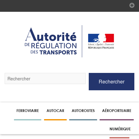
Validez
Rechercher
par
la
touche
Entrée
pour
lancer
FERROVIAIRE
AUTOCAR
AUTOROUTES
AÉROPORTUAIRE
la
recherche
NUMÉRIQUE