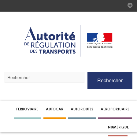
Validez
Rechercher
par
la
touche
Entrée
pour
lancer
FERROVIAIRE
AUTOCAR
AUTOROUTES
AÉROPORTUAIRE
la
recherche
NUMÉRIQUE