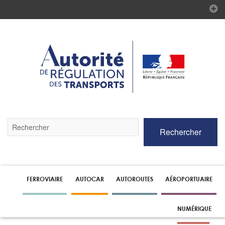
Validez
Rechercher
par
la
touche
Entrée
pour
lancer
FERROVIAIRE
AUTOCAR
AUTOROUTES
AÉROPORTUAIRE
la
recherche
NUMÉRIQUE