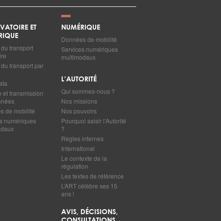
VATOIRE ET
NUMÉRIQUE
RIQUE
Données de mobilité
du transport
Services numériques
ire
multimodaux
du transport par
L’AUTORITÉ
ata
Qui sommes-nous ?
e et transmission
nnées
Nos missions
 de mobilité
Nos pouvoirs
s numériques
Pourquoi saisir l’Autorité
odaux
?
Règles internes
International
Le contexte de la
régulation
Les textes de référence
L’ART célèbre ses 15
ans !
AVIS, DÉCISIONS,
CONSULTATIONS