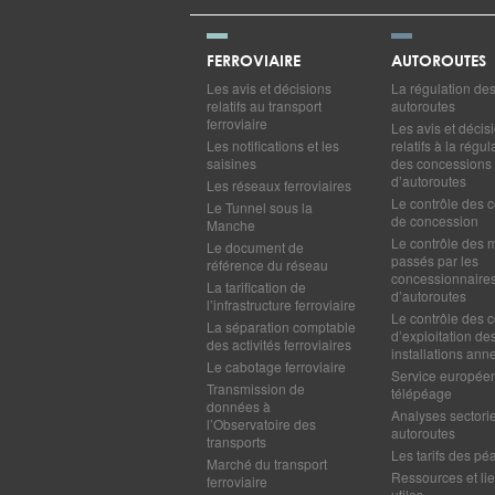
FERROVIAIRE
AUTOROUTES
Les avis et décisions
La régulation de
relatifs au transport
autoroutes
ferroviaire
Les avis et décis
Les notifications et les
relatifs à la régul
saisines
des concessions
d’autoroutes
Les réseaux ferroviaires
Le contrôle des c
Le Tunnel sous la
de concession
Manche
Le contrôle des 
Le document de
passés par les
référence du réseau
concessionnaire
La tarification de
d’autoroutes
l’infrastructure ferroviaire
Le contrôle des c
La séparation comptable
d’exploitation de
des activités ferroviaires
installations ann
Le cabotage ferroviaire
Service europée
Transmission de
télépéage
données à
Analyses sectorie
l’Observatoire des
autoroutes
transports
Les tarifs des pé
Marché du transport
Ressources et li
ferroviaire
utiles