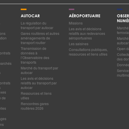
AUTOCAR
AÉROPORTUAIRE
OBSER
NUMÉ
s
La régulation du
Missions
transport par autocar
Marché 
Les avis et décisions
ferrovia
ions
Gares routières et autres
relatifs aux redevances
ation
aménagements de
aéroportuaires
Marché 
transport routier
autocar
Les saisines
Transmission de
Open d
Consultations publiques,
ontrats
données à
ressources et liens utiles
Collect
l’Observatoire des
des do
transports
marchés
Données
Marché du transport par
Service
s
autocar
multim
Les avis et décisions
ontrats
relatifs au transport par
s
autocar
exes
Ressources et liens
n de
utiles
Rencontres gares
lles
routières 2026
ages
ens