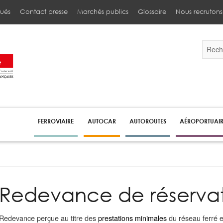
ués
Contact presse
Marchés publics
Glossaire
Nous recrutons
Validez
par
la
touche
Entrée
pour
lancer
la
recherc
FERROVIAIRE
AUTOCAR
AUTOROUTES
AÉROPORTUAI
Redevance de réserva
Redevance perçue au titre des
prestations minimales
du réseau ferré et