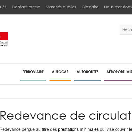
ués
Contact presse
Marchés publics
Glossaire
Nous recrutons
Validez
par
la
touche
Entrée
pour
lancer
la
recherc
FERROVIAIRE
AUTOCAR
AUTOROUTES
AÉROPORTUAI
Redevance de circulat
Redevance perçue au titre des
prestations minimales
qui vise couvrir l