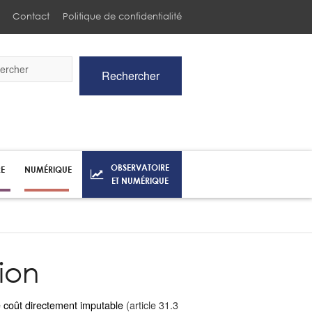
Contact
Politique de confidentialité
Rechercher
he
OBSERVATOIRE
RE
NUMÉRIQUE
ET NUMÉRIQUE
ion
e
coût directement imputable
(article 31.3