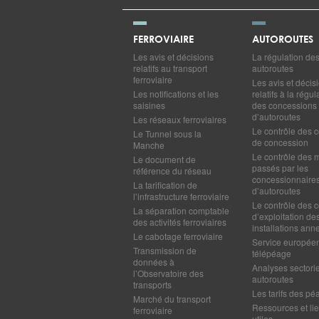
FERROVIAIRE
AUTOROUTES
Les avis et décisions
La régulation de
relatifs au transport
autoroutes
ferroviaire
Les avis et décis
Les notifications et les
relatifs à la régul
saisines
des concessions
d’autoroutes
Les réseaux ferroviaires
Le contrôle des c
Le Tunnel sous la
de concession
Manche
Le contrôle des 
Le document de
passés par les
référence du réseau
concessionnaire
La tarification de
d’autoroutes
l’infrastructure ferroviaire
Le contrôle des c
La séparation comptable
d’exploitation de
des activités ferroviaires
installations ann
Le cabotage ferroviaire
Service europée
Transmission de
télépéage
données à
Analyses sectorie
l’Observatoire des
autoroutes
transports
Les tarifs des pé
Marché du transport
Ressources et li
ferroviaire
utiles