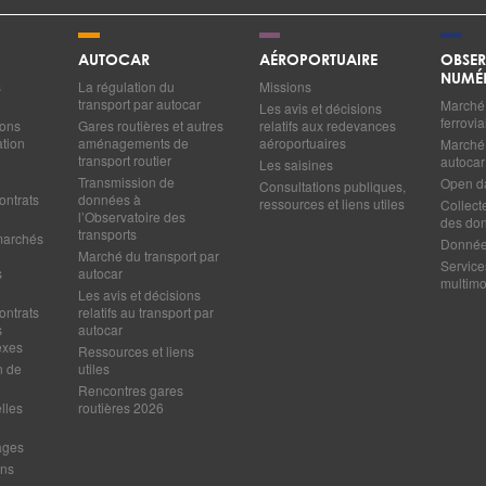
AUTOCAR
AÉROPORTUAIRE
OBSER
NUMÉ
s
La régulation du
Missions
transport par autocar
Marché 
Les avis et décisions
ferrovia
ions
Gares routières et autres
relatifs aux redevances
ation
aménagements de
aéroportuaires
Marché 
transport routier
autocar
Les saisines
Transmission de
Open d
Consultations publiques,
ontrats
données à
ressources et liens utiles
Collect
l’Observatoire des
des do
transports
marchés
Données
Marché du transport par
Service
s
autocar
multim
Les avis et décisions
ontrats
relatifs au transport par
s
autocar
exes
Ressources et liens
n de
utiles
Rencontres gares
lles
routières 2026
ages
ens