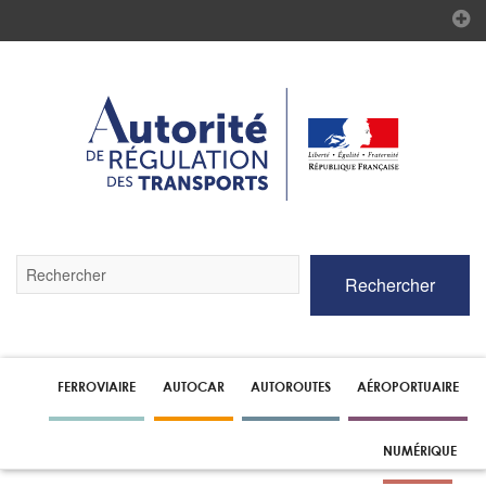
Validez
Rechercher
par
la
touche
Entrée
pour
lancer
FERROVIAIRE
AUTOCAR
AUTOROUTES
AÉROPORTUAIRE
la
recherche
NUMÉRIQUE