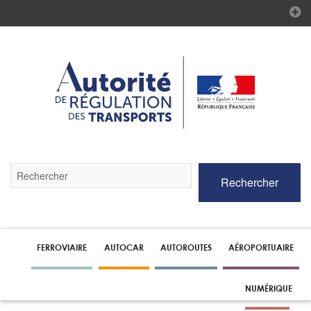
Validez
Rechercher
par
la
touche
Entrée
pour
lancer
FERROVIAIRE
AUTOCAR
AUTOROUTES
AÉROPORTUAIRE
la
recherche
NUMÉRIQUE