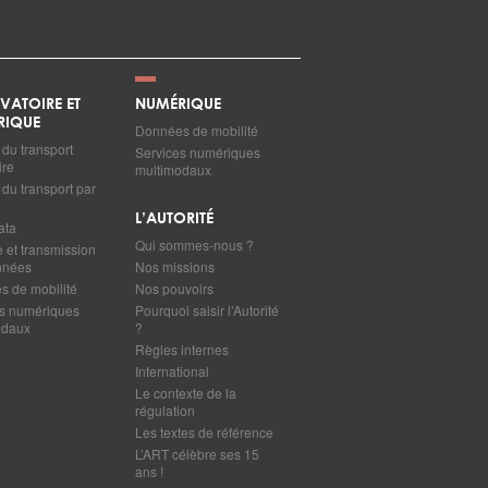
VATOIRE ET
NUMÉRIQUE
RIQUE
Données de mobilité
du transport
Services numériques
ire
multimodaux
du transport par
L’AUTORITÉ
ata
Qui sommes-nous ?
e et transmission
nnées
Nos missions
 de mobilité
Nos pouvoirs
s numériques
Pourquoi saisir l’Autorité
odaux
?
Règles internes
International
Le contexte de la
régulation
Les textes de référence
L’ART célèbre ses 15
ans !