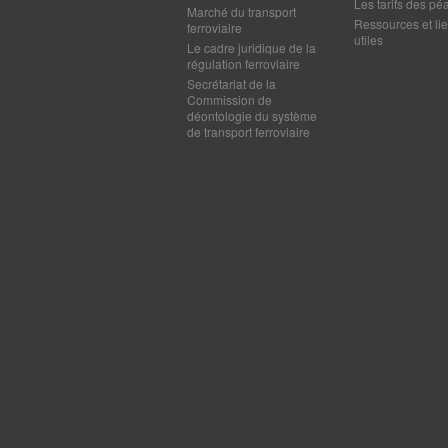
Les tarifs des pé
Marché du transport
Ressources et li
ferroviaire
utiles
Le cadre juridique de la
régulation ferroviaire
Secrétariat de la
Commission de
déontologie du système
de transport ferroviaire