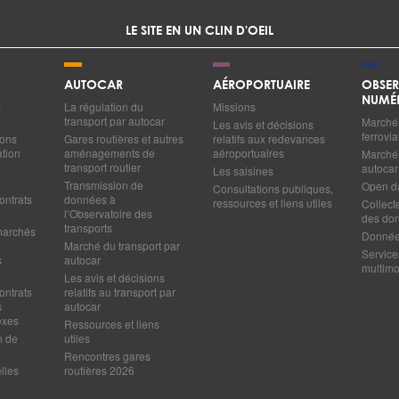
LE SITE EN UN CLIN D'OEIL
AUTOCAR
AÉROPORTUAIRE
OBSER
NUMÉ
s
La régulation du
Missions
transport par autocar
Marché 
Les avis et décisions
ferrovia
ions
Gares routières et autres
relatifs aux redevances
ation
aménagements de
aéroportuaires
Marché 
transport routier
autocar
Les saisines
Transmission de
Open d
Consultations publiques,
ontrats
données à
ressources et liens utiles
Collect
l’Observatoire des
des do
transports
marchés
Données
Marché du transport par
Service
s
autocar
multim
Les avis et décisions
ontrats
relatifs au transport par
s
autocar
exes
Ressources et liens
n de
utiles
Rencontres gares
lles
routières 2026