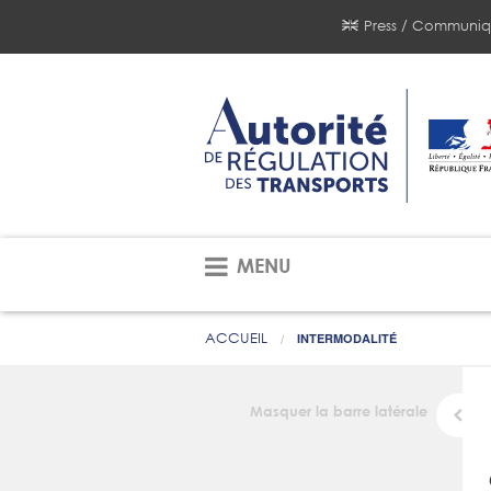
Press / Communiq
MENU
ACCUEIL
INTERMODALITÉ
Masquer la barre latérale