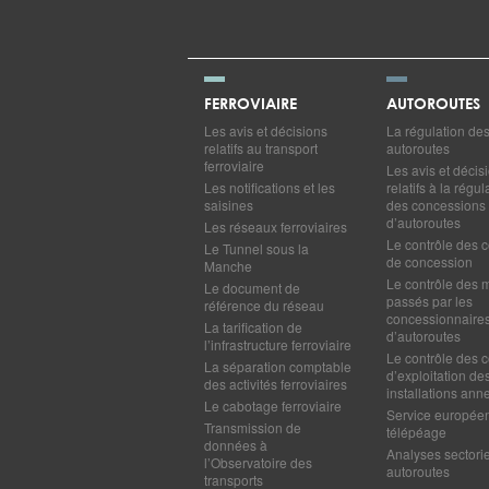
FERROVIAIRE
AUTOROUTES
Les avis et décisions
La régulation de
relatifs au transport
autoroutes
ferroviaire
Les avis et décis
Les notifications et les
relatifs à la régul
saisines
des concessions
d’autoroutes
Les réseaux ferroviaires
Le contrôle des c
Le Tunnel sous la
de concession
Manche
Le contrôle des 
Le document de
passés par les
référence du réseau
concessionnaire
La tarification de
d’autoroutes
l’infrastructure ferroviaire
Le contrôle des c
La séparation comptable
d’exploitation de
des activités ferroviaires
installations ann
Le cabotage ferroviaire
Service europée
Transmission de
télépéage
données à
Analyses sectorie
l’Observatoire des
autoroutes
transports