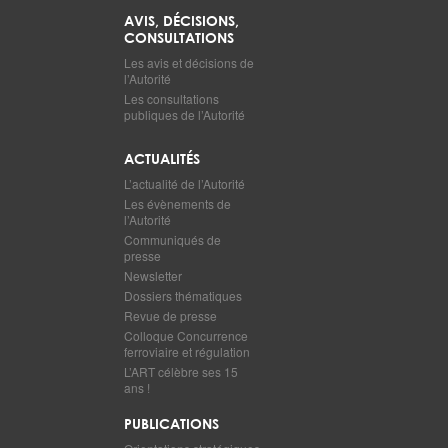
AVIS, DÉCISIONS,
CONSULTATIONS
Les avis et décisions de
l’Autorité
Les consultations
publiques de l’Autorité
ACTUALITÉS
L’actualité de l’Autorité
Les évènements de
l’Autorité
Communiqués de
presse
Newsletter
Dossiers thématiques
Revue de presse
Colloque Concurrence
ferroviaire et régulation
L’ART célèbre ses 15
ans !
PUBLICATIONS