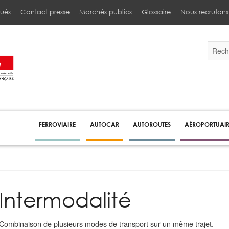
ués
Contact presse
Marchés publics
Glossaire
Nous recrutons
Validez
par
la
touche
Entrée
pour
lancer
la
recherc
FERROVIAIRE
AUTOCAR
AUTOROUTES
AÉROPORTUAI
Intermodalité
Combinaison de plusieurs modes de transport sur un même trajet.