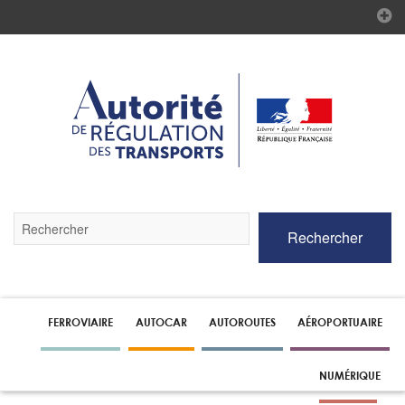
Validez
Rechercher
par
la
touche
Entrée
pour
lancer
FERROVIAIRE
AUTOCAR
AUTOROUTES
AÉROPORTUAIRE
la
recherche
NUMÉRIQUE