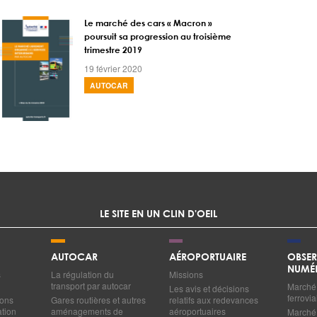
Le marché des cars « Macron »
poursuit sa progression au troisième
trimestre 2019
19 février 2020
AUTOCAR
LE SITE EN UN CLIN D'OEIL
AUTOCAR
AÉROPORTUAIRE
OBSER
NUMÉ
s
La régulation du
Missions
transport par autocar
Marché 
Les avis et décisions
ferrovia
ions
Gares routières et autres
relatifs aux redevances
ation
aménagements de
aéroportuaires
Marché 