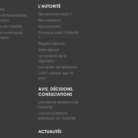
L’AUTORITÉ
ata
Qui sommes-nous ?
e et transmission
nnées
Nos missions
 de mobilité
Nos pouvoirs
s numériques
Pourquoi saisir l’Autorité
odaux
?
Règles internes
International
Le contexte de la
régulation
Les textes de référence
L’ART célèbre ses 15
ans !
AVIS, DÉCISIONS,
CONSULTATIONS
Les avis et décisions de
l’Autorité
Les consultations
publiques de l’Autorité
ACTUALITÉS