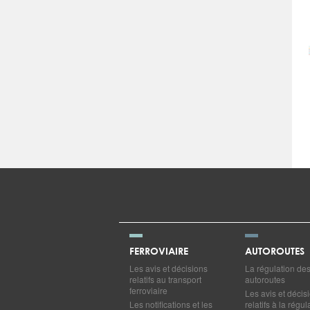
FERROVIAIRE
AUTOROUTES
Les avis et décisions
La régulation de
relatifs au transport
autoroutes
ferroviaire
Les avis et décis
Les notifications et les
relatifs à la régul