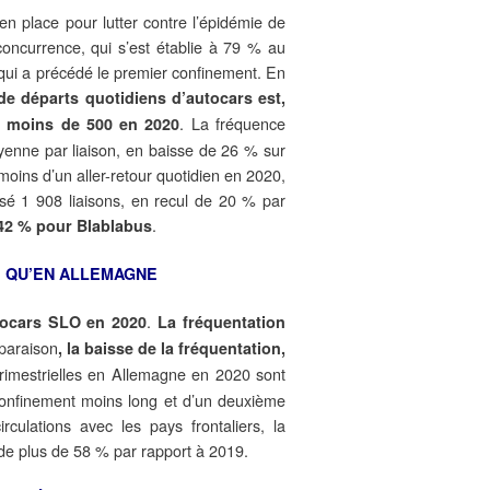
en place pour lutter contre l’épidémie de
 concurrence, qui s’est établie à 79 % au
 qui a précédé le premier confinement. En
de départs quotidiens d’autocars est,
. La fréquence
 à moins de 500 en 2020
oyenne par liaison, en baisse de 26 % sur
 moins d’un aller-retour quotidien en 2020,
é 1 908 liaisons, en recul de 20 % par
.
e 42 % pour Blablabus
E QU’EN ALLEMAGNE
.
utocars SLO en 2020
La fréquentation
mparaison
, l
a baisse de la fréquentation,
rimestrielles en Allemagne en 2020 sont
confinement moins long et d’un deuxième
rculations avec les pays frontaliers, la
, de plus de 58 % par rapport à 2019.