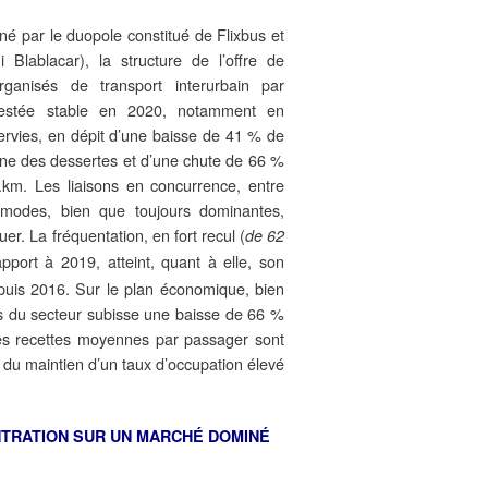
 par le duopole constitué de Flixbus et
i Blablacar), la structure de l’offre de
rganisés de transport interurbain par
restée stable en 2020, notamment en
ervies, en dépit d’une baisse de 41 % de
nne des dessertes et d’une chute de 66 %
.km. Les liaisons en concurrence, entre
 modes, bien que toujours dominantes,
uer. La fréquentation, en fort recul (
de 62
apport à 2019, atteint, quant à elle, son
puis 2016. Sur le plan économique, bien
res du secteur subisse une baisse de 66 %
les recettes moyennes par passager sont
 du maintien d’un taux d’occupation élevé
NTRATION SUR UN MARCHÉ DOMINÉ