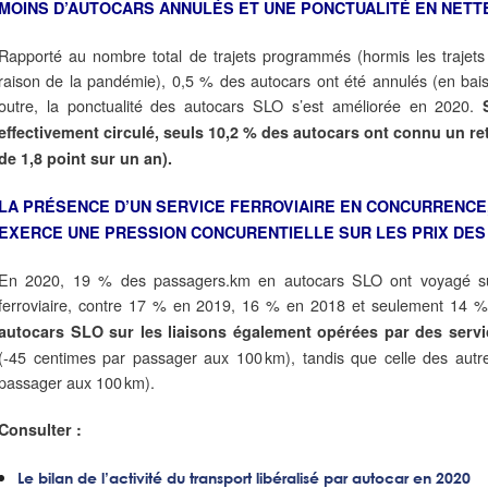
MOINS D’AUTOCARS ANNULÉS ET UNE PONCTUALITÉ EN NETT
Rapporté au nombre total de trajets programmés (hormis les trajet
raison de la pandémie), 0,5 % des autocars ont été annulés (en bais
outre, la ponctualité des autocars SLO s’est améliorée en 2020.
effectivement circulé, seuls 10,2 % des autocars ont connu un r
de 1,8 point sur un an).
LA PRÉSENCE D’UN SERVICE FERROVIAIRE EN CONCURRENCE
EXERCE UNE PRESSION CONCURENTIELLE SUR LES PRIX DES
En 2020, 19 % des passagers.km en autocars SLO ont voyagé sur 
ferroviaire, contre 17 % en 2019, 16 % en 2018 et seulement 14 
autocars SLO sur les liaisons également opérées par des serv
(‑45 centimes par passager aux 100 km), tandis que celle des autr
passager aux 100 km).
Consulter :
Le bilan de l’activité du transport libéralisé par autocar en 2020