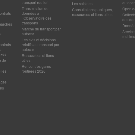
transport routier
autocar
Les saisines
Transmission de
Open d
Consultations publiques,
ontrats
données à
ressources et liens utiles
Collect
l’Observatoire des
des do
transports
marchés
Données
Marché du transport par
Service
s
autocar
multim
Les avis et décisions
ontrats
relatifs au transport par
s
autocar
exes
Ressources et liens
n de
utiles
Rencontres gares
lles
routières 2026
ages
ens