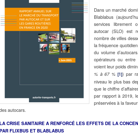
Dans un marché dominé
Blablabus (aujourd’hu
services librement o
autocar (SLO) est 
nombre de villes dess
la fréquence quotidie
du volume d’autocars
opérateurs ou entre
voient leur poids dimin
) par r
%
à 67 %
[1]
niveau le plus bas de
que le chiffre d’affai
par rapport à 2019, 
préservées à la faveur
des autocars.
LA CRISE SANITAIRE A RENFORCÉ LES EFFETS DE LA CONCE
PAR FLIXBUS ET BLABLABUS