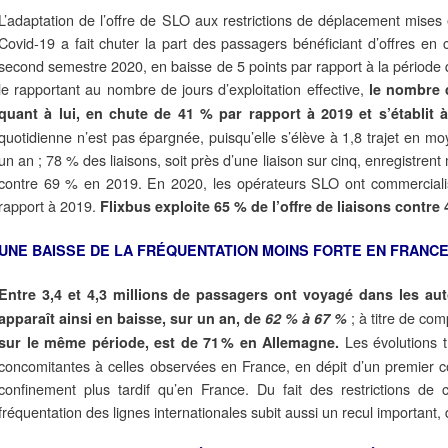
L’adaptation de l’offre de SLO aux restrictions de déplacement mises 
Covid-19 a fait chuter la part des passagers bénéficiant d’offres en
second semestre 2020, en baisse de 5 points par rapport à la période
le rapportant au nombre de jours d’exploitation effective,
le nombre 
quant à lui, en chute de 41
% par rapport à 2019 et s’établit
quotidienne n’est pas épargnée, puisqu’elle s’élève à 1,8 trajet en m
un an ; 78 % des liaisons, soit près d’une liaison sur cinq, enregistrent
contre 69 % en 2019. En 2020, les opérateurs SLO ont commercialis
rapport à 2019.
Flixbus exploite 65 % de l’offre de liaisons contr
UNE BAISSE DE LA FRÉQUENTATION MOINS FORTE EN FRANC
Entre 3,4 et 4,3 millions de passagers ont voyagé dans les a
; à titre de co
apparaît ainsi en baisse, sur un an, de
62 % à 67 %
Les évolutions t
sur le même période, est de 71
% en Allemagne.
concomitantes à celles observées en France, en dépit d’un premier 
confinement plus tardif qu’en France. Du fait des restrictions de ci
fréquentation des lignes internationales subit aussi un recul important