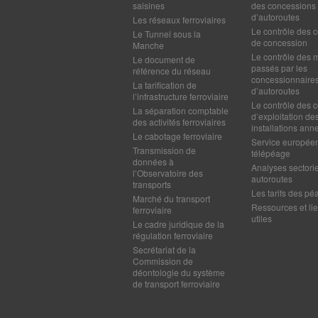
saisines
des concessions
d’autoroutes
Les réseaux ferroviaires
Le contrôle des c
Le Tunnel sous la
de concession
Manche
Le contrôle des 
Le document de
passés par les
référence du réseau
concessionnaire
La tarification de
d’autoroutes
l’infrastructure ferroviaire
Le contrôle des c
La séparation comptable
d’exploitation de
des activités ferroviaires
installations ann
Le cabotage ferroviaire
Service europée
Transmission de
télépéage
données à
Analyses sectorie
l’Observatoire des
autoroutes
transports
Les tarifs des pé
Marché du transport
Ressources et li
ferroviaire
utiles
Le cadre juridique de la
régulation ferroviaire
Secrétariat de la
Commission de
déontologie du système
de transport ferroviaire