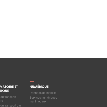
VATOIRE ET
NUMÉRIQUE
RIQUE
Données de mobilité
du transport
Services numériques
ire
multimodaux
du transport par