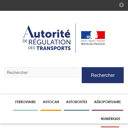
Validez
Rechercher
par
la
touche
Entrée
pour
lancer
FERROVIAIRE
AUTOCAR
AUTOROUTES
AÉROPORTUAIRE
la
recherche
NUMÉRIQUE