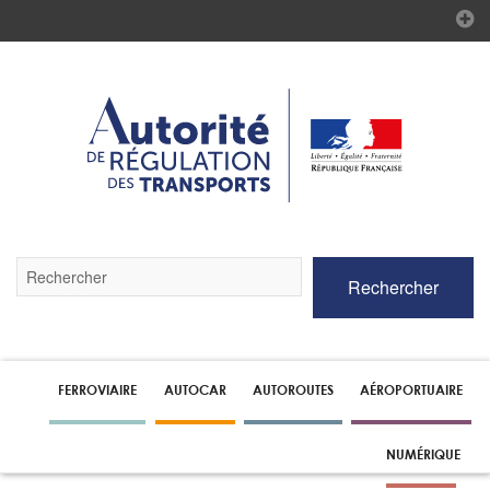
Validez
Rechercher
par
la
touche
Entrée
pour
lancer
FERROVIAIRE
AUTOCAR
AUTOROUTES
AÉROPORTUAIRE
la
recherche
NUMÉRIQUE