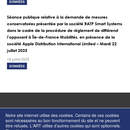
DONNÉES
Séance publique relative à la demande de mesures
conservatoires présentée par la société RATP Smart Systems
dans le cadre de la procédure de règlement de différend
l’opposant à Île-de-France Mobilités, en présence de la
société Apple Distribution International Limited – Mardi 22
juillet 2025
18 juillet 2025
DONNÉES
Notre site internet utilise des cookies. Certains de ces cookies
sont nécessaires au bon fonctionnement du site et ne peuvent
être refusés. L'ART utilise d’autres cookies qui sont optionnels.
© Copyright 2026 - Autorité de régulation des transports - ISSN 2274-2123