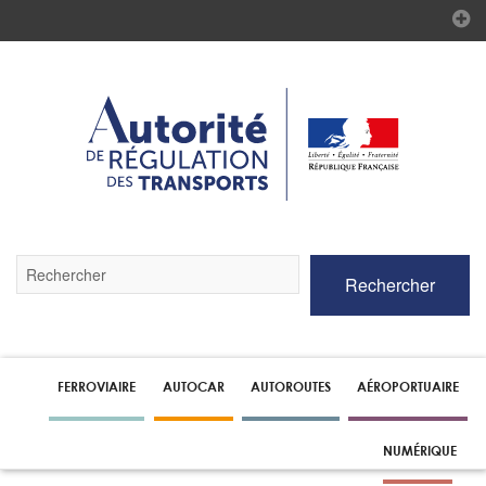
Validez
Rechercher
par
la
touche
Entrée
pour
lancer
FERROVIAIRE
AUTOCAR
AUTOROUTES
AÉROPORTUAIRE
la
recherche
NUMÉRIQUE